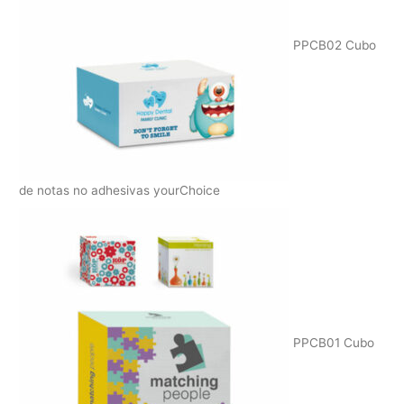
PPCB02 Cubo
de notas no adhesivas yourChoice
PPCB01 Cubo